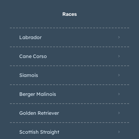
Races
Labrador
Cane Corso
Siamois
Berger Malinois
Golden Retriever
Scottish Straight