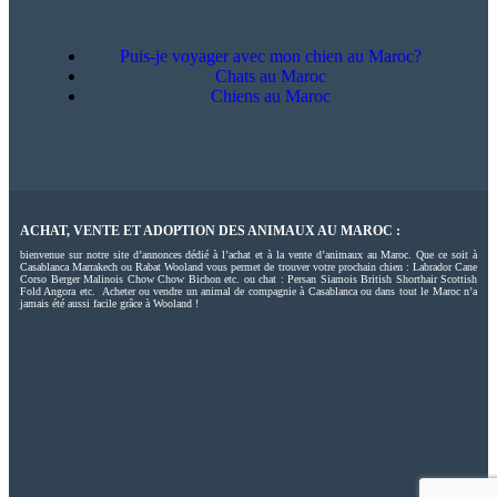
Puis-je voyager avec mon chien au Maroc?
Chats au Maroc
Chiens au Maroc
ACHAT, VENTE ET ADOPTION DES ANIMAUX AU MAROC :
bienvenue sur notre site d’annonces dédié à l’achat et à la vente d’animaux au Maroc. Que ce soit à
Casablanca Marrakech ou Rabat Wooland vous permet de trouver votre prochain chien : Labrador Cane
Corso Berger Malinois Chow Chow Bichon etc. ou chat : Persan Siamois British Shorthair Scottish
Fold Angora etc. Acheter ou vendre un animal de compagnie à Casablanca ou dans tout le Maroc n’a
jamais été aussi facile grâce à Wooland !