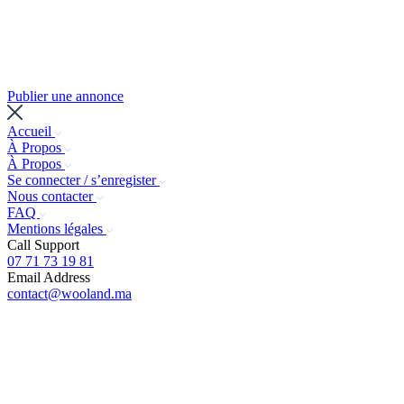
Publier une annonce
Accueil
À Propos
À Propos
Se connecter / s’enregister
Nous contacter
FAQ
Mentions légales
Call Support
07 71 73 19 81
Email Address
contact@wooland.ma