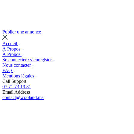
Publier une annonce
Accueil
À Propos
À Propos
Se connecter / s’enregister
Nous contacter
FAQ
Mentions légales
Call Support
07 71 73 19 81
Email Address
contact@wooland.ma