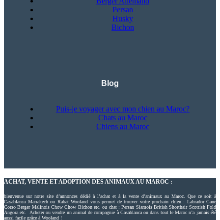
Berger Allemand
Persan
Husky
Bichon
Blog
Puis-je voyager avec mon chien au Maroc?
Chats au Maroc
Chiens au Maroc
ACHAT, VENTE ET ADOPTION DES ANIMAUX AU MAROC :
bienvenue sur notre site d’annonces dédié à l’achat et à la vente d’animaux au Maroc. Que ce soit à
Casablanca Marrakech ou Rabat Wooland vous permet de trouver votre prochain chien : Labrador Cane
Corso Berger Malinois Chow Chow Bichon etc. ou chat : Persan Siamois British Shorthair Scottish Fold
Angora etc. Acheter ou vendre un animal de compagnie à Casablanca ou dans tout le Maroc n’a jamais été
aussi facile grâce à Wooland !