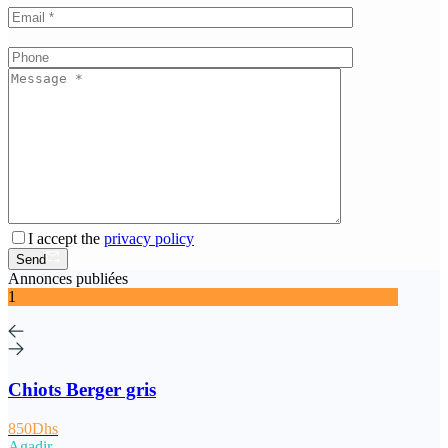
I accept the
privacy policy
Send
Annonces publiées
1
Chiots Berger gris
850Dhs
Agadir