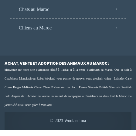
Chats au Maroc
Chiens au Maroc
ACHAT, VENTE ET ADOPTION DES ANIMAUX AU MAROC :
bienvenue sur notre site d’annonces dédié à l’achat et à la vente d’animaux au Maroc. Que ce soit à
Casablanca Marrakech ou Rabat Wooland vous permet de trouver votre prochain chien : Labrador Cane
Corso Berger Malinois Chow Chow Bichon etc. ou chat : Persan Siamois British Shorthair Scottish
Fold Angora etc. Acheter ou vendre un animal de compagnie à Casablanca ou dans tout le Maroc n’a
jamais été aussi facile grâce à Wooland !
© 2023 Wooland.ma