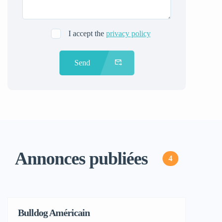
I accept the
privacy policy
Send
Annonces publiées
4
Bulldog Américain
Adoption