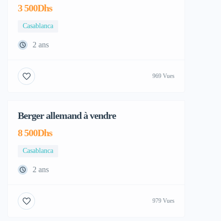
3 500Dhs
Casablanca
2 ans
969 Vues
Berger allemand à vendre
Adoption
8 500Dhs
Casablanca
2 ans
979 Vues