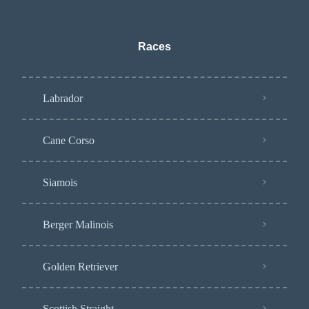
Races
Labrador
Cane Corso
Siamois
Berger Malinois
Golden Retriever
Scottish Straight