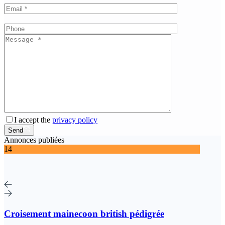
I accept the
privacy policy
Send
Annonces publiées
14
Croisement mainecoon british pédigrée