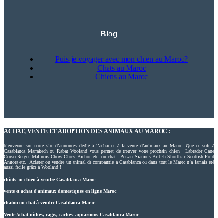
Blog
Puis-je voyager avec mon chien au Maroc?
Chats au Maroc
Chiens au Maroc
ACHAT, VENTE ET ADOPTION DES ANIMAUX AU MAROC :
bienvenue sur notre site d’annonces dédié à l’achat et à la vente d’animaux au Maroc. Que ce soit à
Casablanca Marrakech ou Rabat Wooland vous permet de trouver votre prochain chien : Labrador Cane
Corso Berger Malinois Chow Chow Bichon etc. ou chat : Persan Siamois British Shorthair Scottish Fold
Angora etc. Acheter ou vendre un animal de compagnie à Casablanca ou dans tout le Maroc n’a jamais été
aussi facile grâce à Wooland !
chiots ou chien à vendre Casablanca Maroc
vente et achat d'animaux domestiques en ligne Maroc
chaton ou chat à vendre Casablanca Maroc
Vente Achat niches, cages, caches, aquariums Casablanca Maroc