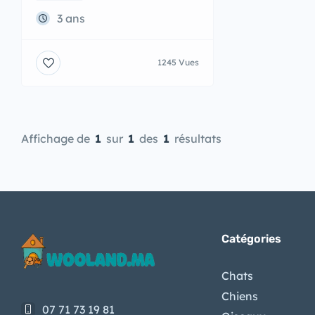
3 ans
1245 Vues
Affichage de
1
sur
1
des
1
résultats
Catégories
Chats
Chiens
07 71 73 19 81