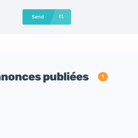
Send
nonces publiées
1