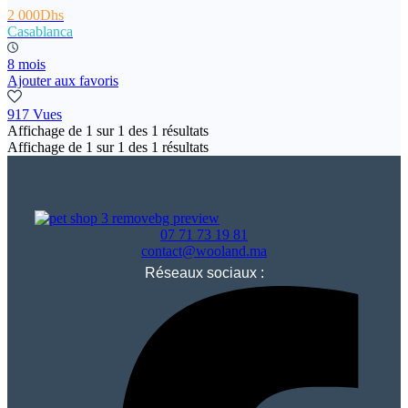
2 000Dhs
Casablanca
8 mois
Ajouter aux favoris
917 Vues
Affichage de
1
sur
1
des
1
résultats
Affichage de
1
sur
1
des
1
résultats
07 71 73 19 81
contact@wooland.ma
Réseaux sociaux :