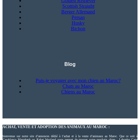
Golden Retriever
Scottish Straight
Berger Allemand
Persan
Husky
Bichon
Blog
Puis-je voyager avec mon chien au Maroc?
Chats au Maroc
Chiens au Maroc
ACHAT, VENTE ET ADOPTION DES ANIMAUX AU MAROC :
bienvenue sur notre site d’annonces dédié à l’achat et à la vente d’animaux au Maroc. Que ce soit à
Casablanca Marrakech ou Rabat Wooland vous permet de trouver votre prochain chien : Labrador Cane