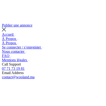
Publier une annonce
Accueil
À Propos
À Propos
Se connecter / s’enregister
Nous contacter
FAQ
Mentions légales
Call Support
07 71 73 19 81
Email Address
contact@wooland.ma