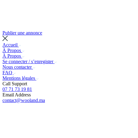
Publier une annonce
Accueil
À Propos
À Propos
Se connecter / s’enregister
Nous contacter
FAQ
Mentions légales
Call Support
07 71 73 19 81
Email Address
contact@wooland.ma