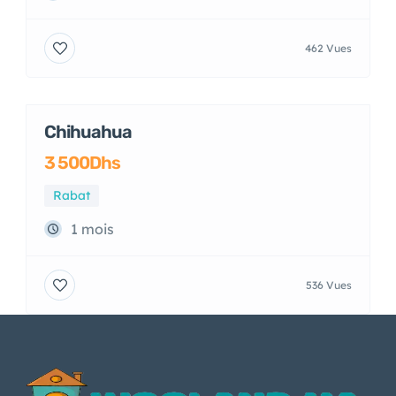
462 Vues
Chihuahua
Adoption
3 500Dhs
Rabat
1 mois
536 Vues