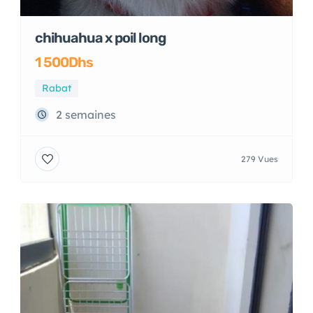
chihuahua x poil long
1 500Dhs
Rabat
2 semaines
279 Vues