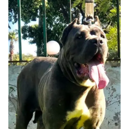
Marrakech
3 ans
1476 Vues