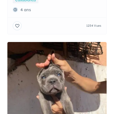
Chiots cane corso a vendre
3 000Dhs
Casablanca
4 ans
1254 Vues