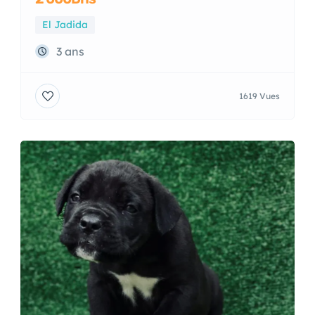
Chiot cane corso a vendre
2 000Dhs
El Jadida
3 ans
1619 Vues