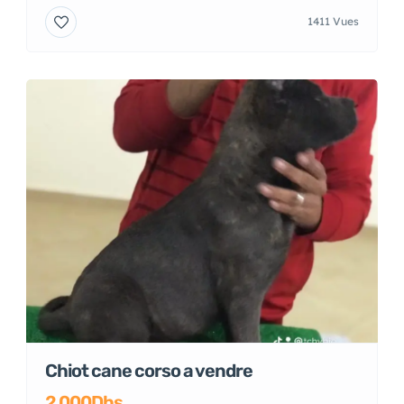
Femel cane corso top d top
8 000Dhs
Casablanca
3 ans
1411 Vues