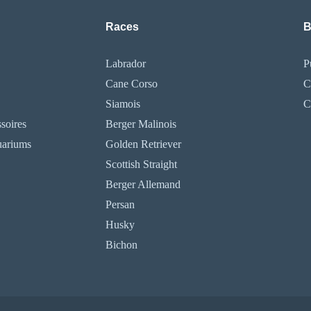
Races
B
Labrador
P
Cane Corso
C
Siamois
C
soires
Berger Malinois
uariums
Golden Retriever
Scottish Straight
Berger Allemand
Persan
Husky
Bichon