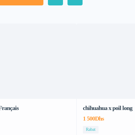
Français
chihuahua x poil long
1 500Dhs
Rabat