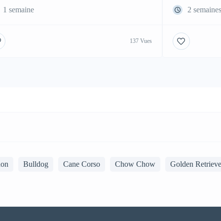
1 semaine
2 semaine
137 Vues
hon
Bulldog
Cane Corso
Chow Chow
Golden Retrieve