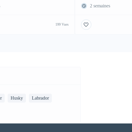
s
2 semaines
199 Vues
r
Husky
Labrador