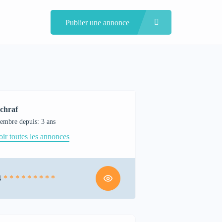
Publier une annonce
chraf
embre depuis: 3 ans
oir toutes les annonces
4
* * * * * * * * *