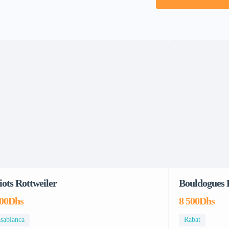
iots Rottweiler
Bouldogues 
800Dhs
8 500Dhs
sablanca
Rabat