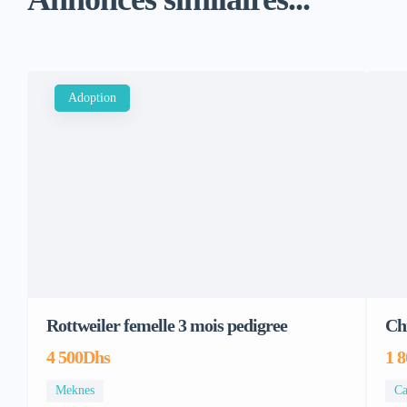
Adoption
Rottweiler femelle 3 mois pedigree
Ch
4 500Dhs
1 
Meknes
Ca