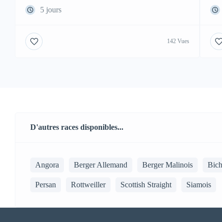
5 jours
142 Vues
D'autres races disponibles...
Angora
Berger Allemand
Berger Malinois
Bic
Persan
Rottweiller
Scottish Straight
Siamois