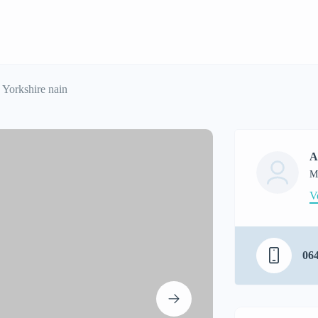
Yorkshire nain
A
M
V
06