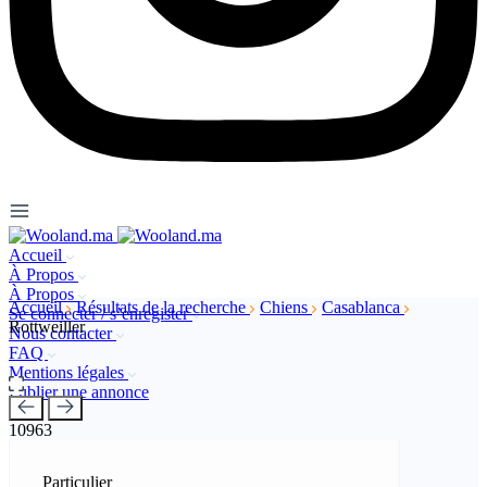
Accueil
À Propos
À Propos
Accueil
Résultats de la recherche
Chiens
Casablanca
Se connecter / s’enregister
Rottweiller
Nous contacter
FAQ
Mentions légales
Publier une annonce
10963
Particulier