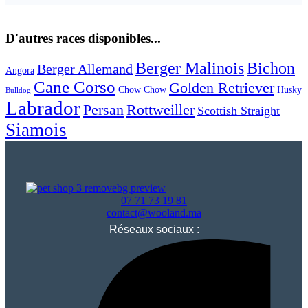
D'autres races disponibles...
Berger Malinois
Bichon
Berger Allemand
Angora
Cane Corso
Golden Retriever
Chow Chow
Husky
Bulldog
Labrador
Persan
Rottweiller
Scottish Straight
Siamois
07 71 73 19 81
contact@wooland.ma
Réseaux sociaux :