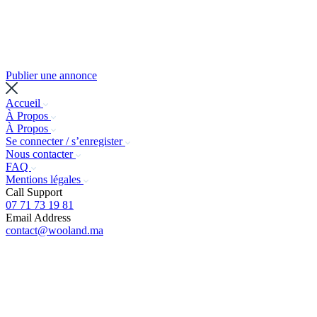
Publier une annonce
Accueil
À Propos
À Propos
Se connecter / s’enregister
Nous contacter
FAQ
Mentions légales
Call Support
07 71 73 19 81
Email Address
contact@wooland.ma