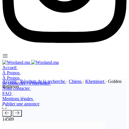
Accueil
À Propos
À Propos
Accueil
Résultats de la recherche
Chiens
Khemisset
Golden
Se connecter / s’enregister
Retriever
Nous contacter
FAQ
Mentions légales
Publier une annonce
14589