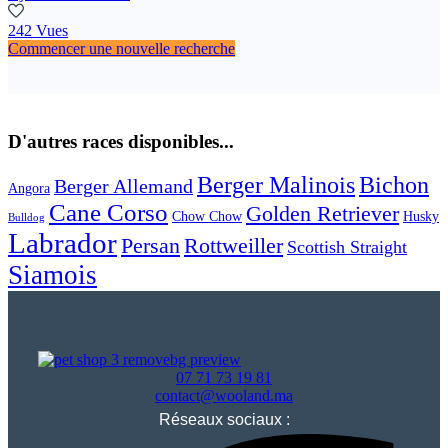
242 Vues
Commencer une nouvelle recherche
D'autres races disponibles...
Berger Malinois
Bichon
Berger Allemand
Angora
Cane Corso
Golden Retriever
Chow Chow
Husky
Bulldog
Labrador
Persan
Rottweiller
Scottish Straight
Siamois
07 71 73 19 81
contact@wooland.ma
Réseaux sociaux :