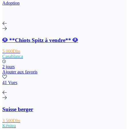
Adoption
🐶 **Chiots Spitz à vendre** 🐶
5 000Dhs
Casablanca
2 jours
Ajouter aux favoris
41 Vues
Suisse berger
3 500Dhs
Kénitra