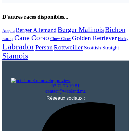
D'autres races disponibles...
Berger Malinois
Bichon
Berger Allemand
Angora
Cane Corso
Golden Retriever
Chow Chow
Husky
Bulldog
Labrador
Persan
Rottweiller
Scottish Straight
Siamois
07 71 73 19 81
contact@wooland.ma
Réseaux sociaux :