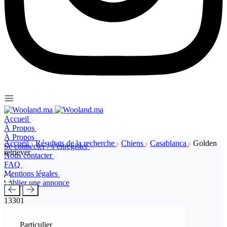
Accueil
À Propos
À Propos
Accueil
Résultats de la recherche
Chiens
Casablanca
Golden
Se connecter / s’enregister
retriever
Nous contacter
FAQ
Mentions légales
Publier une annonce
13301
Particulier