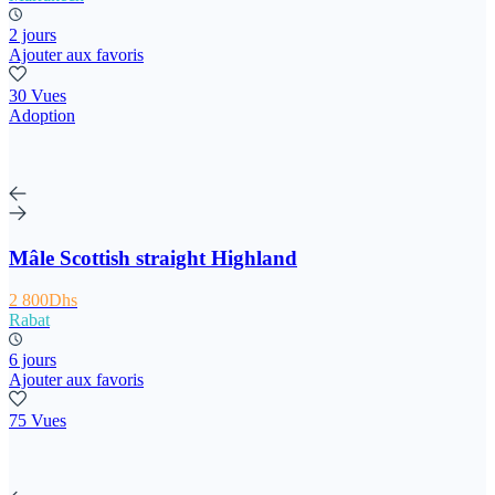
2 jours
Ajouter aux favoris
30 Vues
Adoption
Mâle Scottish straight Highland
2 800Dhs
Rabat
6 jours
Ajouter aux favoris
75 Vues