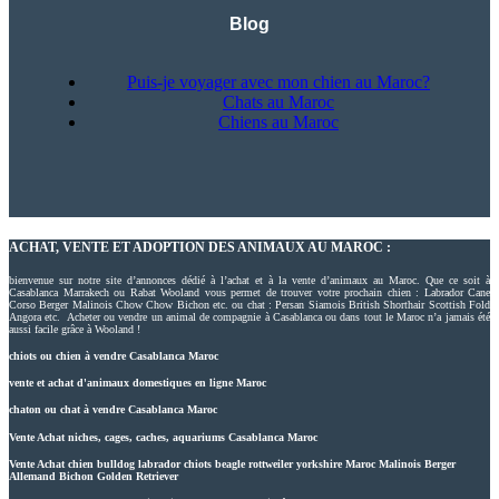
Blog
Puis-je voyager avec mon chien au Maroc?
Chats au Maroc
Chiens au Maroc
ACHAT, VENTE ET ADOPTION DES ANIMAUX AU MAROC :
bienvenue sur notre site d’annonces dédié à l’achat et à la vente d’animaux au Maroc. Que ce soit à
Casablanca Marrakech ou Rabat Wooland vous permet de trouver votre prochain chien : Labrador Cane
Corso Berger Malinois Chow Chow Bichon etc. ou chat : Persan Siamois British Shorthair Scottish Fold
Angora etc. Acheter ou vendre un animal de compagnie à Casablanca ou dans tout le Maroc n’a jamais été
aussi facile grâce à Wooland !
chiots ou chien à vendre Casablanca Maroc
vente et achat d'animaux domestiques en ligne Maroc
chaton ou chat à vendre Casablanca Maroc
Vente Achat niches, cages, caches, aquariums Casablanca Maroc
Vente Achat chien bulldog labrador chiots beagle rottweiler yorkshire Maroc Malinois Berger
Allemand Bichon Golden Retriever