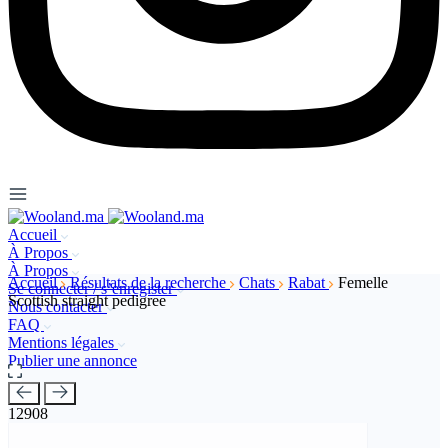
Accueil
À Propos
À Propos
Accueil
Résultats de la recherche
Chats
Rabat
Femelle
Se connecter / s’enregister
Scottish straight pedigree
Nous contacter
FAQ
Mentions légales
Publier une annonce
12908