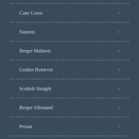
Cane Corso
Siamois
Berger Malinois
Golden Retriever
Scottish Straight
Berger Allemand
Persan