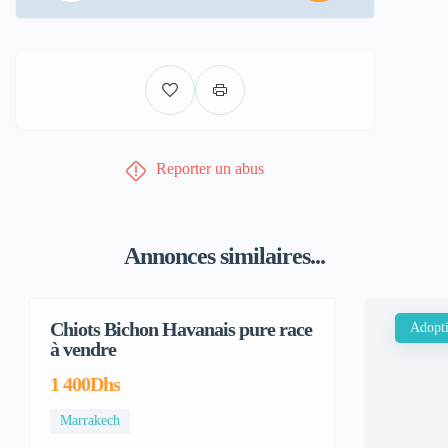
Reporter un abus
Annonces similaires...
Chiots Bichon Havanais pure race
Adopt
à vendre
1 400Dhs
Marrakech