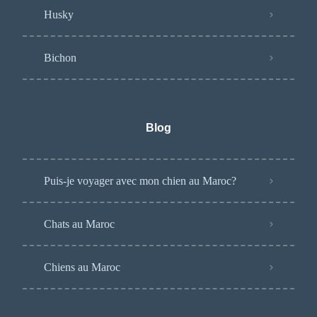
Husky
Bichon
Blog
Puis-je voyager avec mon chien au Maroc?
Chats au Maroc
Chiens au Maroc