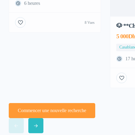
6 heures
8 Vues
🐶 **Ch
5 000Dh
Casablan
17 h
Commencer une nouvelle recherche