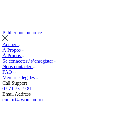
Publier une annonce
Accueil
À Propos
À Propos
Se connecter / s’enregister
Nous contacter
FAQ
Mentions légales
Call Support
07 71 73 19 81
Email Address
contact@wooland.ma