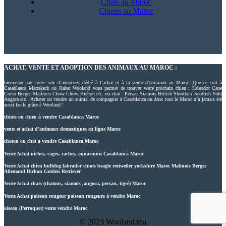
Chats au Maroc
Chiens au Maroc
ACHAT, VENTE ET ADOPTION DES ANIMAUX AU MAROC :
bienvenue sur notre site d’annonces dédié à l’achat et à la vente d’animaux au Maroc. Que ce soit à
Casablanca Marrakech ou Rabat Wooland vous permet de trouver votre prochain chien : Labrador Cane
Corso Berger Malinois Chow Chow Bichon etc. ou chat : Persan Siamois British Shorthair Scottish Fold
Angora etc. Acheter ou vendre un animal de compagnie à Casablanca ou dans tout le Maroc n’a jamais été
aussi facile grâce à Wooland !
chiots ou chien à vendre Casablanca Maroc
vente et achat d'animaux domestiques en ligne Maroc
chaton ou chat à vendre Casablanca Maroc
Vente Achat niches, cages, caches, aquariums Casablanca Maroc
Vente Achat chien bulldog labrador chiots beagle rottweiler yorkshire Maroc Malinois Berger
Allemand Bichon Golden Retriever
Vente Achat chats (chatons, siamois ,angora, persan, tigré) Maroc
Vente Achat poisson rongeur poisson rongeurs à vendre Maroc
oiseau (Perroquet) vente vendre Maroc
© 2023 Wooland.ma