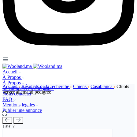
Accueil
À Propos
À Propos
Accueil
Résultats de la recherche
Chiens
Casablanca
Chiots
Se connecter / s’enregister
berger allemand pedigree
Nous contacter
FAQ
Mentions légales
Publier une annonce
13917