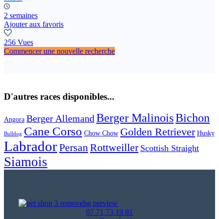
2 semaines
Ajouter aux favoris
256 Vues
Commencer une nouvelle recherche
D'autres races disponibles...
Berger Malinois
Bichon
Berger Allemand
Angora
Cane Corso
Golden Retriever
Chow Chow
Husky
Bulldog
Labrador
Persan
Rottweiller
Scottish Straight
Siamois
07 71 73 19 81