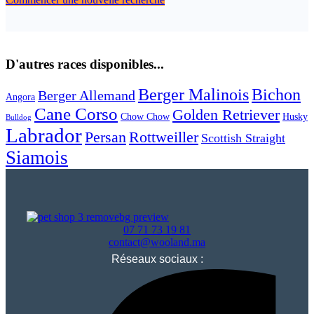
D'autres races disponibles...
Berger Malinois
Bichon
Berger Allemand
Angora
Cane Corso
Golden Retriever
Chow Chow
Husky
Bulldog
Labrador
Persan
Rottweiller
Scottish Straight
Siamois
07 71 73 19 81
contact@wooland.ma
Réseaux sociaux :