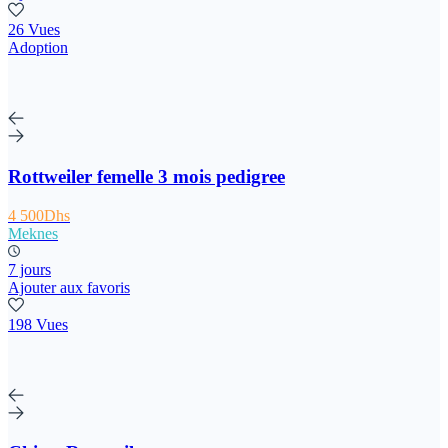
26 Vues
Adoption
Rottweiler femelle 3 mois pedigree
4 500Dhs
Meknes
7 jours
Ajouter aux favoris
198 Vues