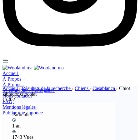
Accueil
À Propos
À Propos
Accueil
Résultats de la recherche
Chiens
Casablanca
Chiot
Se connecter / s’enregister
labrador chocolat
Nous contacter
13202
FAQ
Mentions légales
Publier une annonce
Particulier
1 an
1743 Vues