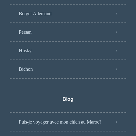
Berger Allemand
Persan
Husky
Bichon
Blog
Puis-je voyager avec mon chien au Maroc?