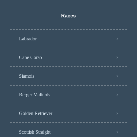
Races
Labrador
Cane Corso
Siamois
Berger Malinois
Golden Retriever
Scottish Straight