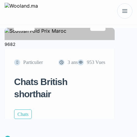
1 / 2
9682
Particulier
3 ans
953 Vues
Chats British
shorthair
Chats