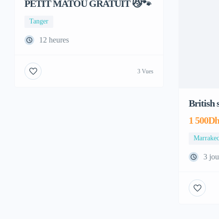
PETIT MATOU GRATUIT 😼🐾
Adoption
Tanger
12 heures
3 Vues
British 
1 500Dh
Marrake
3 jou