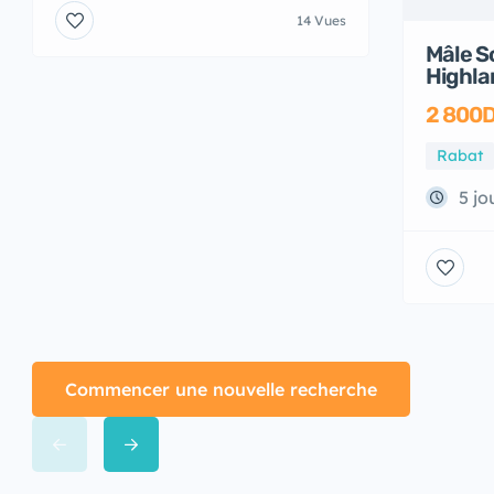
14 Vues
Mâle S
Highla
2 800
Rabat
5 jo
Commencer une nouvelle recherche