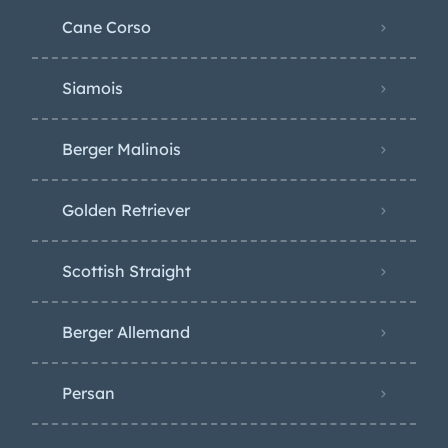
Cane Corso
Siamois
Berger Malinois
Golden Retriever
Scottish Straight
Berger Allemand
Persan