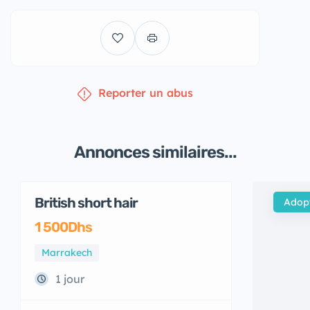
Reporter un abus
Annonces similaires...
British short hair
Adop
1 500Dhs
Marrakech
1 jour