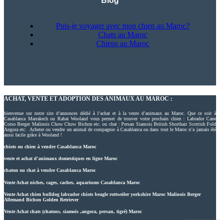
Blog
Puis-je voyager avec mon chien au Maroc?
Chats au Maroc
Chiens au Maroc
ACHAT, VENTE ET ADOPTION DES ANIMAUX AU MAROC :
bienvenue sur notre site d’annonces dédié à l’achat et à la vente d’animaux au Maroc. Que ce soit à
Casablanca Marrakech ou Rabat Wooland vous permet de trouver votre prochain chien : Labrador Cane
Corso Berger Malinois Chow Chow Bichon etc. ou chat : Persan Siamois British Shorthair Scottish Fold
Angora etc. Acheter ou vendre un animal de compagnie à Casablanca ou dans tout le Maroc n’a jamais été
aussi facile grâce à Wooland !
chiots ou chien à vendre Casablanca Maroc
vente et achat d'animaux domestiques en ligne Maroc
chaton ou chat à vendre Casablanca Maroc
Vente Achat niches, cages, caches, aquariums Casablanca Maroc
Vente Achat chien bulldog labrador chiots beagle rottweiler yorkshire Maroc Malinois Berger
Allemand Bichon Golden Retriever
Vente Achat chats (chatons, siamois ,angora, persan, tigré) Maroc