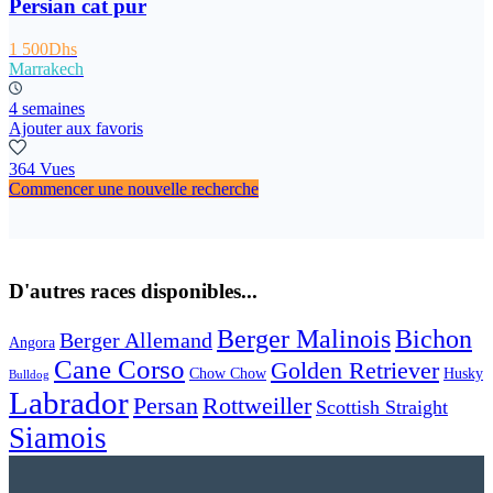
Persian cat pur
1 500Dhs
Marrakech
4 semaines
Ajouter aux favoris
364 Vues
Commencer une nouvelle recherche
D'autres races disponibles...
Berger Malinois
Bichon
Berger Allemand
Angora
Cane Corso
Golden Retriever
Chow Chow
Husky
Bulldog
Labrador
Persan
Rottweiller
Scottish Straight
Siamois