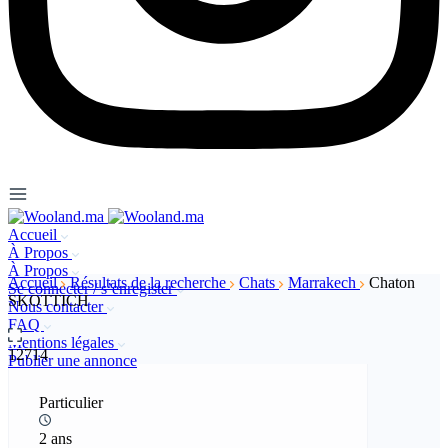
Accueil
À Propos
À Propos
Accueil
Résultats de la recherche
Chats
Marrakech
Chaton
Se connecter / s’enregister
SKOTTICH
Nous contacter
FAQ
Mentions légales
12714
Publier une annonce
Particulier
2 ans