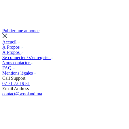
Publier une annonce
Accueil
À Propos
À Propos
Se connecter / s’enregister
Nous contacter
FAQ
Mentions légales
Call Support
07 71 73 19 81
Email Address
contact@wooland.ma