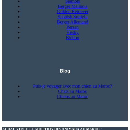
Siamois
Berger Malinois
Golden Retriever
Scottish Straight
Berger Allemand
Persan
Husky
Bichon
Blog
Puis-je voyager avec mon chien au Maroc?
Chats au Maroc
Chiens au Maroc
ACHAT, VENTE ET ADOPTION DES ANIMAUX AU MAROC :