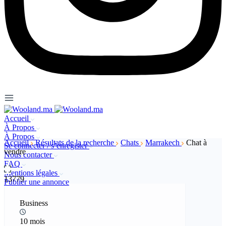
Accueil
À Propos
À Propos
Accueil
Résultats de la recherche
Chats
Marrakech
Chat à
Se connecter / s’enregister
vendre
Nous contacter
FAQ
Mentions légales
13779
Publier une annonce
Business
10 mois