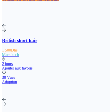
British short hair
1 500Dhs
Marrakech
2 jours
Ajouter aux favoris
30 Vues
Adoption