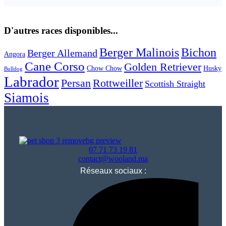
D'autres races disponibles...
Berger Malinois
Bichon
Berger Allemand
Angora
Cane Corso
Golden Retriever
Chow Chow
Husky
Bulldog
Labrador
Persan
Rottweiller
Scottish Straight
Siamois
07 71 73 19 81
contact@wooland.ma
Réseaux sociaux :