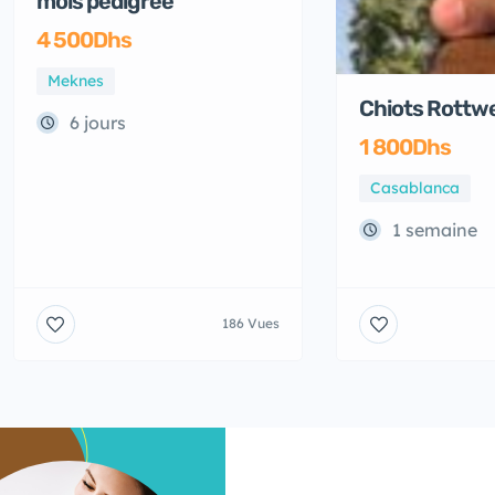
mois pedigree
4 500Dhs
Meknes
Chiots Rottwe
6 jours
1 800Dhs
Casablanca
1 semaine
186 Vues