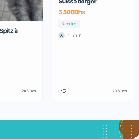
Suisse berger
3 500Dhs
Kénitra
Spitz à
1 jour
28 Vues
20 Vues