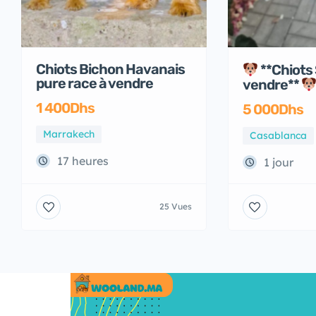
Chiots Bichon Havanais
**Chiots 
pure race à vendre
vendre**
1 400Dhs
5 000Dhs
Marrakech
Casablanca
17 heures
1 jour
25 Vues