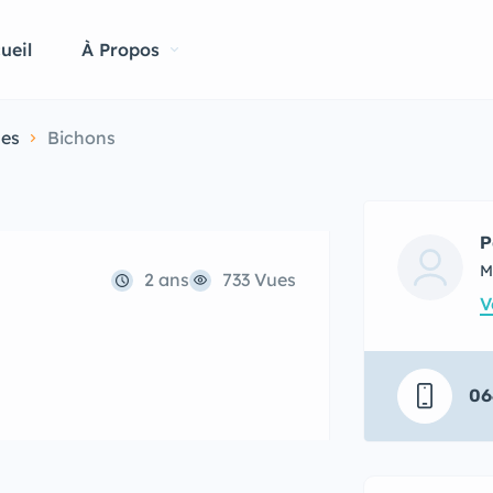
ueil
À Propos
es
Bichons
P
M
2 ans
733 Vues
V
06