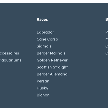
Races
B
Labrador
P
Cane Corso
M
Siamois
C
accessoires
Berger Malinois
C
t aquariums
Golden Retriever
Scottish Straight
Berger Allemand
Persan
Husky
Bichon