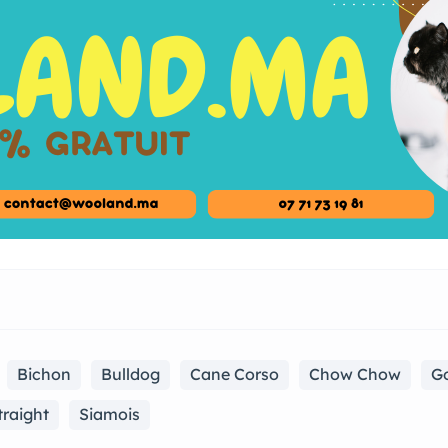
Bichon
Bulldog
Cane Corso
Chow Chow
Go
traight
Siamois