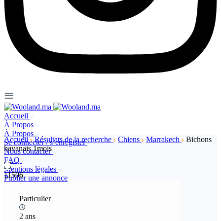
Accueil
À Propos
À Propos
Accueil
Résultats de la recherche
Chiens
Marrakech
Bichons
Se connecter / s’enregister
havanais 1mois
Nous contacter
FAQ
Mentions légales
11506
Publier une annonce
Particulier
2 ans