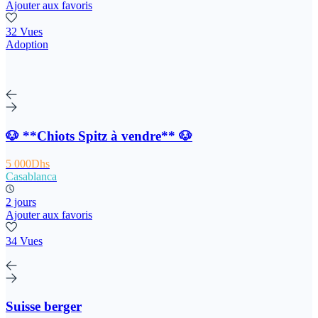
Ajouter aux favoris
32 Vues
Adoption
🐶 **Chiots Spitz à vendre** 🐶
5 000Dhs
Casablanca
2 jours
Ajouter aux favoris
34 Vues
Suisse berger