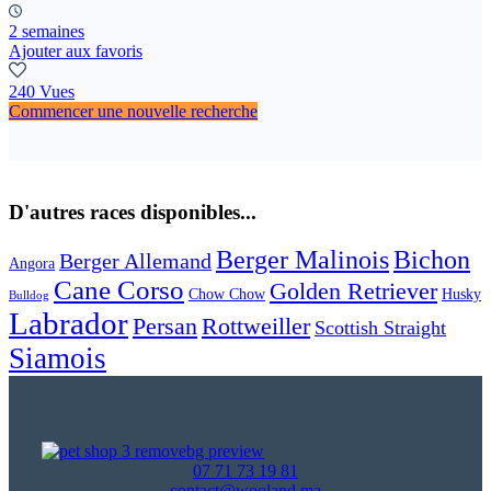
2 semaines
Ajouter aux favoris
240 Vues
Commencer une nouvelle recherche
D'autres races disponibles...
Berger Malinois
Bichon
Berger Allemand
Angora
Cane Corso
Golden Retriever
Chow Chow
Husky
Bulldog
Labrador
Persan
Rottweiller
Scottish Straight
Siamois
07 71 73 19 81
contact@wooland.ma