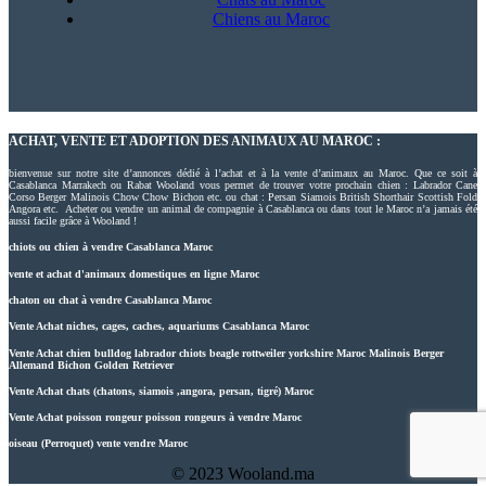
Chiens au Maroc
ACHAT, VENTE ET ADOPTION DES ANIMAUX AU MAROC :
bienvenue sur notre site d’annonces dédié à l’achat et à la vente d’animaux au Maroc. Que ce soit à
Casablanca Marrakech ou Rabat Wooland vous permet de trouver votre prochain chien : Labrador Cane
Corso Berger Malinois Chow Chow Bichon etc. ou chat : Persan Siamois British Shorthair Scottish Fold
Angora etc. Acheter ou vendre un animal de compagnie à Casablanca ou dans tout le Maroc n’a jamais été
aussi facile grâce à Wooland !
chiots ou chien à vendre Casablanca Maroc
vente et achat d'animaux domestiques en ligne Maroc
chaton ou chat à vendre Casablanca Maroc
Vente Achat niches, cages, caches, aquariums Casablanca Maroc
Vente Achat chien bulldog labrador chiots beagle rottweiler yorkshire Maroc Malinois Berger
Allemand Bichon Golden Retriever
Vente Achat chats (chatons, siamois ,angora, persan, tigré) Maroc
Vente Achat poisson rongeur poisson rongeurs à vendre Maroc
oiseau (Perroquet) vente vendre Maroc
© 2023 Wooland.ma