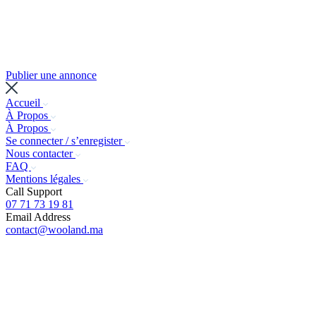
Publier une annonce
Accueil
À Propos
À Propos
Se connecter / s’enregister
Nous contacter
FAQ
Mentions légales
Call Support
07 71 73 19 81
Email Address
contact@wooland.ma