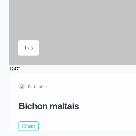
1 / 3
12471
Particulier
Bichon maltais
Chiens