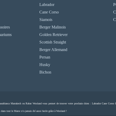
Labrador
P
Cane Corso
C
Siamois
C
soires
Berger Malinois
uariums
Golden Retriever
Scottish Straight
Berger Allemand
Persan
Husky
Bichon
 à Casablanca Marrakech ou Rabat Wooland vous permet de trouver votre prochain chien : Labrador Cane Cors
ans tout le Maroc n’a jamais été aussi facile grâce à Wooland !