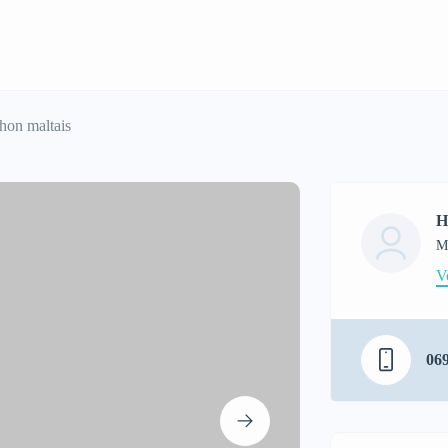
hon maltais
H
M
V
06