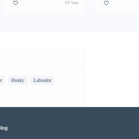
157 Vues
r
Husky
Labrador
log