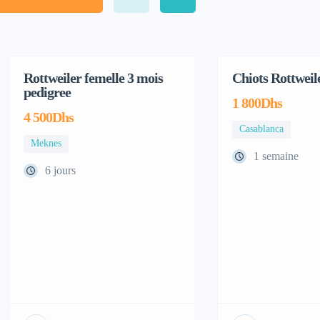
Rottweiler femelle 3 mois
Chiots Rottweil
Adoption
pedigree
1 800Dhs
4 500Dhs
Casablanca
Meknes
1 semaine
6 jours