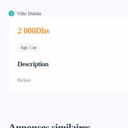
Ville: Dakhla
2 000Dhs
Age: 1 an
Description
Bichon
Annonces similaires...