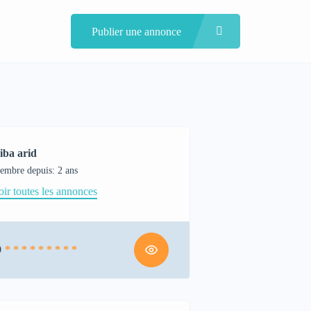
Publier une annonce
iba arid
embre depuis: 2 ans
oir toutes les annonces
9
* * * * * * * * *