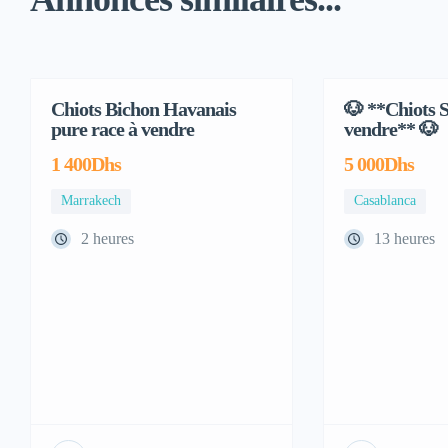
Chiots Bichon Havanais
🐶 **Chiots S
Adoption
pure race à vendre
vendre** 🐶
1 400Dhs
5 000Dhs
Marrakech
Casablanca
2 heures
13 heures