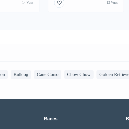
14 Vues
12 Vues
hon
Bulldog
Cane Corso
Chow Chow
Golden Retrieve
Races
B