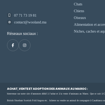
Chats
Chiens
07 71 73 19 81
Oiseaux
contact@wooland.ma
Alimentation et acces
Niches, caches et aq
Réseaux sociaux :
ACHAT, VENTE ET ADOPTION DES ANIMAUX AU MAROC :
bienvenue sur notre site d’annonces dédié à l’achat et à la vente d’animaux au Maroc. Que ce soit
British Shorthair Scottish Fold Angora etc. Acheter ou vendre un animal de compagnie à Casablanca ou d