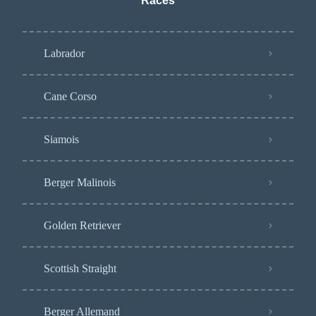
Races
Labrador
Cane Corso
Siamois
Berger Malinois
Golden Retriever
Scottish Straight
Berger Allemand