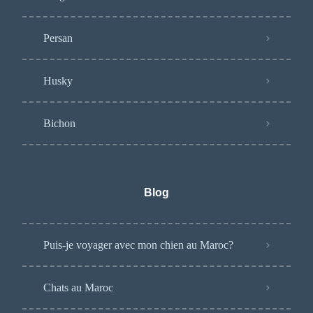
Persan
Husky
Bichon
Blog
Puis-je voyager avec mon chien au Maroc?
Chats au Maroc