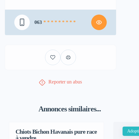
063
* * * * * * * * *
Reporter un abus
Annonces similaires...
Chiots Bichon Havanais pure race
Adopt
à vendre