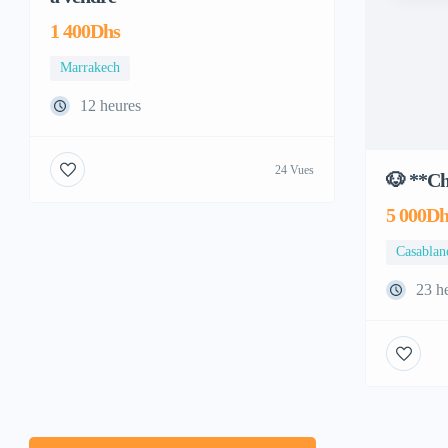
1 400Dhs
Marrakech
12 heures
24 Vues
🐶 **Ch
5 000Dh
Casablan
23 h