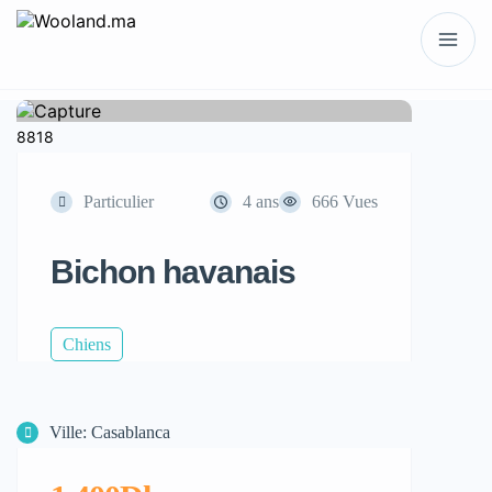
1 / 2
8818
Particulier
4 ans
666 Vues
Bichon havanais
Chiens
Ville: Casablanca