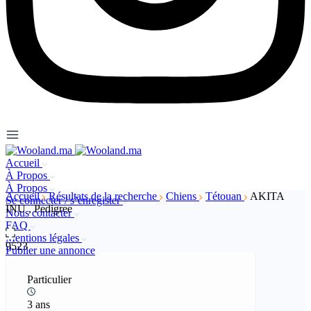
Accueil
À Propos
À Propos
Accueil
Résultats de la recherche
Chiens
Tétouan
AKITA
Se connecter / s’enregister
INU , Pedigree
Nous contacter
FAQ
Mentions légales
9523
Publier une annonce
Particulier
3 ans