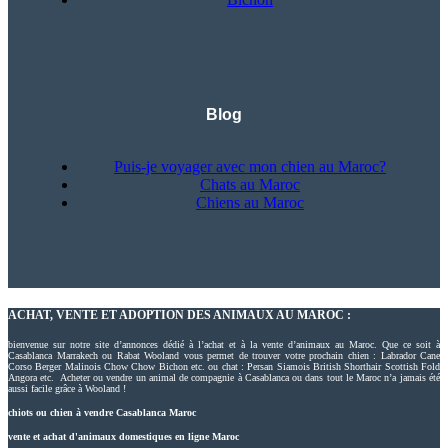
Blog
Puis-je voyager avec mon chien au Maroc?
Chats au Maroc
Chiens au Maroc
ACHAT, VENTE ET ADOPTION DES ANIMAUX AU MAROC :
bienvenue sur notre site d’annonces dédié à l’achat et à la vente d’animaux au Maroc. Que ce soit à
Casablanca Marrakech ou Rabat Wooland vous permet de trouver votre prochain chien : Labrador Cane
Corso Berger Malinois Chow Chow Bichon etc. ou chat : Persan Siamois British Shorthair Scottish Fold
Angora etc. Acheter ou vendre un animal de compagnie à Casablanca ou dans tout le Maroc n’a jamais été
aussi facile grâce à Wooland !
chiots ou chien à vendre Casablanca Maroc
vente et achat d'animaux domestiques en ligne Maroc