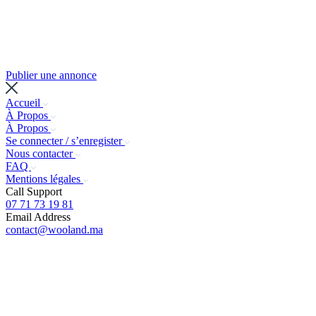
Publier une annonce
Accueil
À Propos
À Propos
Se connecter / s’enregister
Nous contacter
FAQ
Mentions légales
Call Support
07 71 73 19 81
Email Address
contact@wooland.ma