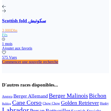
Scottish fold سكوتيش
3 000Dhs
Fès
1 mois
Ajouter aux favoris
575 Vues
Commencer une nouvelle recherche
D'autres races disponibles...
Berger Malinois
Bichon
Berger Allemand
Angora
Cane Corso
Golden Retriever
Chow Chow
Husky
Bulldog
Labrador
Persan
Rottweiller
Scottish Straight